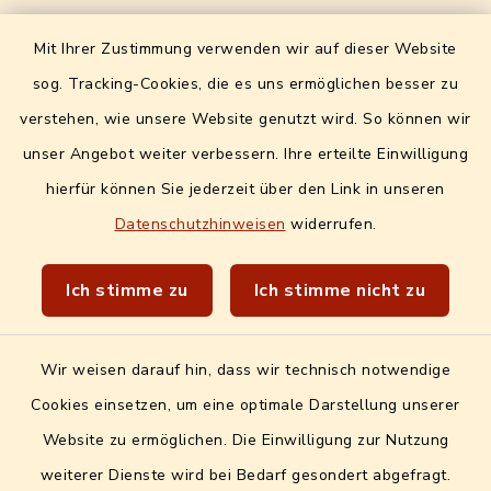
Formulare / Onlinedienste
Mit Ihrer Zustimmung verwenden wir auf dieser Website
Digitales Amtsblatt
sog. Tracking-Cookies, die es uns ermöglichen besser zu
Info- und Mitteilungsblatt
verstehen, wie unsere Website genutzt wird. So können wir
unser Angebot weiter verbessern. Ihre erteilte Einwilligung
Quicklinks extern
hierfür können Sie jederzeit über den Link in unseren
Datenschutzhinweisen
widerrufen.
Landratsamt Erlangen-Höchstadt
Wir sind Genussort!
Ich stimme zu
Ich stimme nicht zu
Wir weisen darauf hin, dass wir technisch notwendige
Cookies einsetzen, um eine optimale Darstellung unserer
Website zu ermöglichen. Die Einwilligung zur Nutzung
Kontakt
weiterer Dienste wird bei Bedarf gesondert abgefragt.