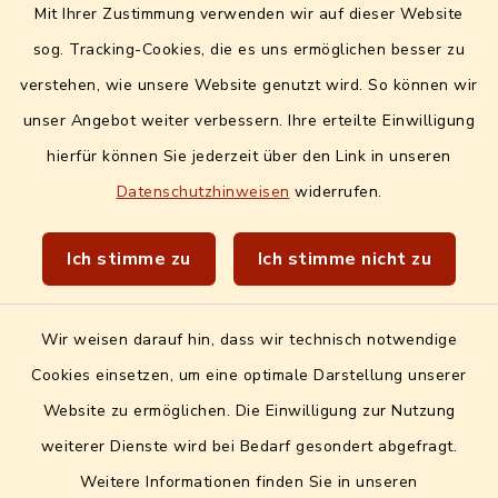
Mit Ihrer Zustimmung verwenden wir auf dieser Website
Digitales Amtsblatt
sog. Tracking-Cookies, die es uns ermöglichen besser zu
Info- und Mitteilungsblatt
verstehen, wie unsere Website genutzt wird. So können wir
unser Angebot weiter verbessern. Ihre erteilte Einwilligung
Quicklinks extern
hierfür können Sie jederzeit über den Link in unseren
Datenschutzhinweisen
widerrufen.
Landratsamt Erlangen-Höchstadt
Wir sind Genussort!
Ich stimme zu
Ich stimme nicht zu
Wir weisen darauf hin, dass wir technisch notwendige
Cookies einsetzen, um eine optimale Darstellung unserer
Website zu ermöglichen. Die Einwilligung zur Nutzung
Kontakt
weiterer Dienste wird bei Bedarf gesondert abgefragt.
Weitere Informationen finden Sie in unseren
Barrierefreiheit