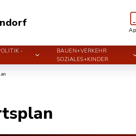
ndorf
A
LITIK -
BAUEN+VERKEHR
T
SOZIALES+KINDER
lan
rtsplan