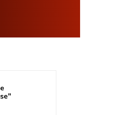
de
ase"