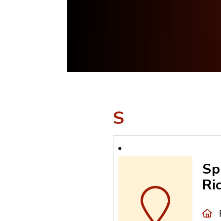
S
Sp
Ri