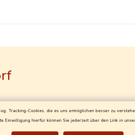
rf
-ID (für
Öffnungszeiten
og. Tracking-Cookies, die es uns ermöglichen besser zu versteh
ungen)
te Einwilligung hierfür können Sie jederzeit über den Link in uns
Bürgeramt (Ewo+Bürgerbü
2-24127590-92
ohne Terminvereinbarun