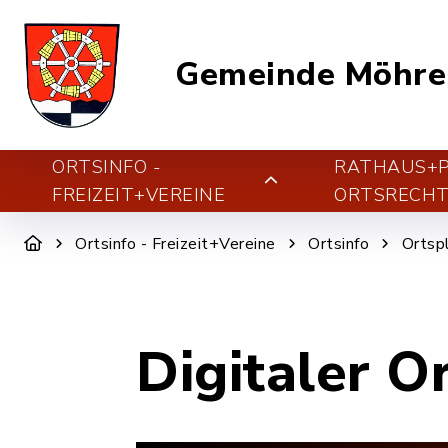
Gemeinde Möhre
ORTSINFO -
RATHAUS+PO
FREIZEIT+VEREINE
ORTSRECH
Ortsinfo - Freizeit+Vereine
Ortsinfo
Ortsp
Digitaler O