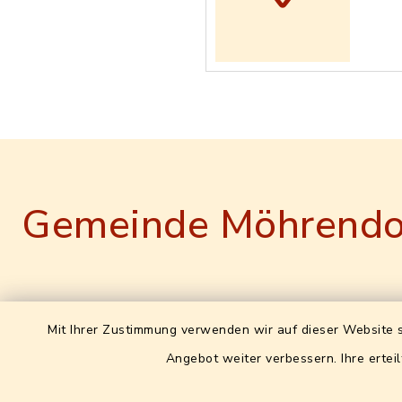
Gemeinde Möhrendo
Gemeinde Möhrendorf
Leitweg
Mit Ihrer Zustimmung verwenden wir auf dieser Website s
XRechn
Angebot weiter verbessern. Ihre erteil
Hauptstraße 16
0957214
91096 Möhrendorf