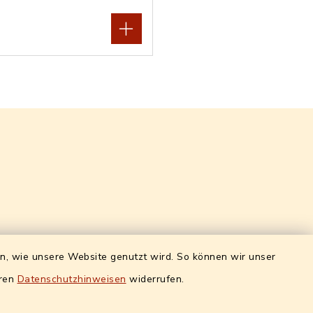
Quicklinks intern
en, wie unsere Website genutzt wird. So können wir unser
eren
ro)
Datenschutzhinweisen
Alle Sachgebiete
widerrufen.
g:
Formulare / Onlinedienste