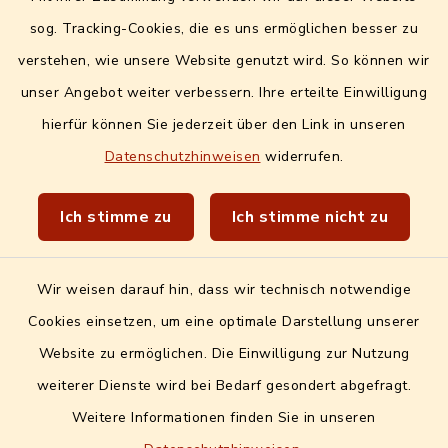
Digitales Amtsblatt
sog. Tracking-Cookies, die es uns ermöglichen besser zu
Info- und Mitteilungsblatt
verstehen, wie unsere Website genutzt wird. So können wir
unser Angebot weiter verbessern. Ihre erteilte Einwilligung
Quicklinks extern
hierfür können Sie jederzeit über den Link in unseren
Datenschutzhinweisen
widerrufen.
Landratsamt Erlangen-Höchstadt
Wir sind Genussort!
Ich stimme zu
Ich stimme nicht zu
Wir weisen darauf hin, dass wir technisch notwendige
Cookies einsetzen, um eine optimale Darstellung unserer
Website zu ermöglichen. Die Einwilligung zur Nutzung
Kontakt
weiterer Dienste wird bei Bedarf gesondert abgefragt.
Weitere Informationen finden Sie in unseren
Barrierefreiheit