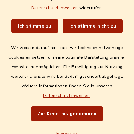
Datenschutzhinweisen
widerrufen.
Landratsamt Erlangen-Höchstadt
Wir sind Genussort!
Ich stimme zu
Ich stimme nicht zu
Wir weisen darauf hin, dass wir technisch notwendige
Cookies einsetzen, um eine optimale Darstellung unserer
Website zu ermöglichen. Die Einwilligung zur Nutzung
Kontakt
weiterer Dienste wird bei Bedarf gesondert abgefragt.
Weitere Informationen finden Sie in unseren
Barrierefreiheit
Datenschutzhinweisen
.
Datenschutz
Zur Kenntnis genommen
Impressum
Impressum