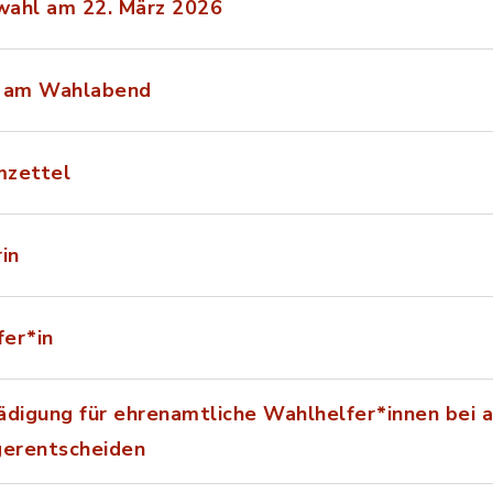
hwahl am 22. März 2026
n am Wahlabend
mzettel
in
er*in
ädigung für ehrenamtliche Wahlhelfer*innen bei 
gerentscheiden