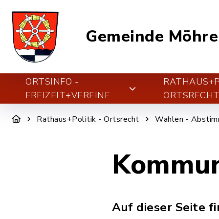
Gemeinde Möhre
ORTSINFO -
RATHAUS+PO
FREIZEIT+VEREINE
ORTSRECH
Rathaus+Politik - Ortsrecht
Wahlen - Absti
Kommun
Auf dieser Seite f