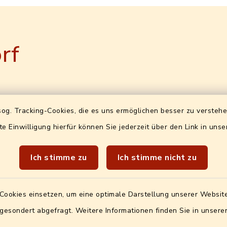
rf
-ID (für
Öffnungszeiten
og. Tracking-Cookies, die es uns ermöglichen besser zu versteh
ungen)
te Einwilligung hierfür können Sie jederzeit über den Link in uns
Bürgeramt (Ewo+Bürgerbü
2-24127590-92
ohne Terminvereinbarun
Ich stimme zu
Ich stimme nicht zu
Do
8-12 + 14-17 h und
F
mit
Online-Terminverei
Bürgeramt: Mo bis Mi
Cookies einsetzen, um eine optimale Darstellung unserer Website
Standesamt: Mo, Di, Do
 gesondert abgefragt. Weitere Informationen finden Sie in unser