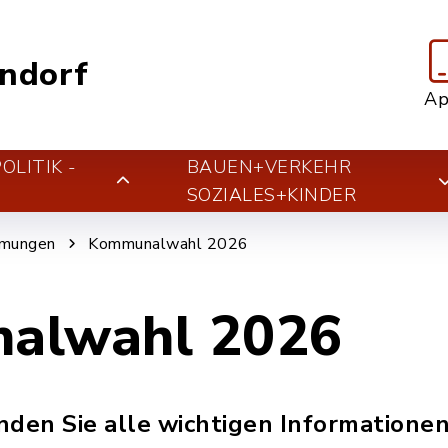
ndorf
A
LITIK -
BAUEN+VERKEHR
T
SOZIALES+KINDER
mmungen
Kommunalwahl 2026
alwahl 2026
inden Sie alle wichtigen Informationen