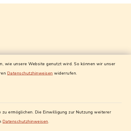
Quicklinks intern
en, wie unsere Website genutzt wird. So können wir unser
eren
Datenschutzhinweisen
widerrufen.
ro)
Alle Sachgebiete
g:
Formulare / Onlinedienste
r
8-12 h
Digitales Amtsblatt
nbarung
:
 zu ermöglichen. Die Einwilligung zur Nutzung weiterer
Info- und Mitteilungsblatt
Quicklinks extern
en
Datenschutzhinweisen
.