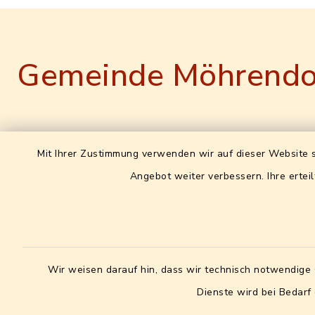
Gemeinde Möhrendo
Gemeinde Möhrendorf
Leitweg
Mit Ihrer Zustimmung verwenden wir auf dieser Website s
XRechn
Angebot weiter verbessern. Ihre erteil
Hauptstraße 16
0957214
91096 Möhrendorf
09131/7551-0
09131 7551-20
Wir weisen darauf hin, dass wir technisch notwendige 
rathaus@moehrendorf.de
Dienste wird bei Bedarf