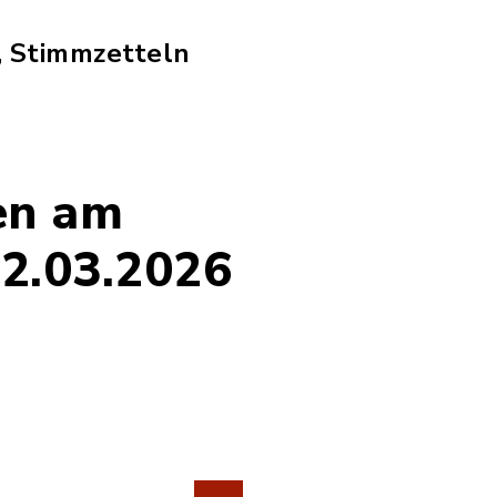
d
, Stimmzetteln
en am
22.03.2026