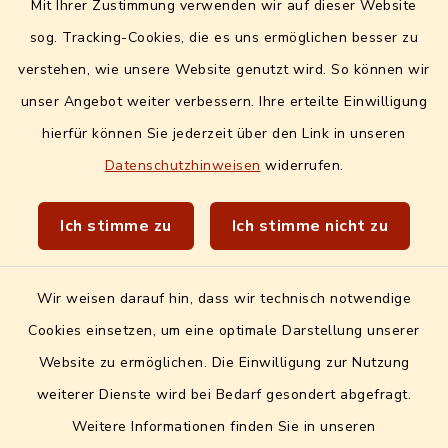
Mit Ihrer Zustimmung verwenden wir auf dieser Website
Digitales Amtsblatt
sog. Tracking-Cookies, die es uns ermöglichen besser zu
Info- und Mitteilungsblatt
verstehen, wie unsere Website genutzt wird. So können wir
unser Angebot weiter verbessern. Ihre erteilte Einwilligung
Quicklinks extern
hierfür können Sie jederzeit über den Link in unseren
Datenschutzhinweisen
widerrufen.
Landratsamt Erlangen-Höchstadt
Wir sind Genussort!
Ich stimme zu
Ich stimme nicht zu
Wir weisen darauf hin, dass wir technisch notwendige
Cookies einsetzen, um eine optimale Darstellung unserer
Website zu ermöglichen. Die Einwilligung zur Nutzung
Kontakt
weiterer Dienste wird bei Bedarf gesondert abgefragt.
Weitere Informationen finden Sie in unseren
Barrierefreiheit