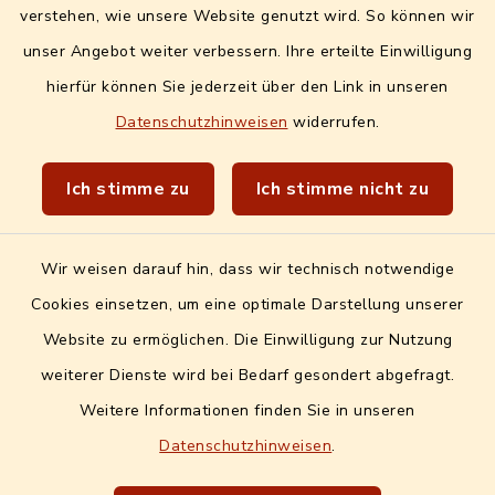
Info- und Mitteilungsblatt
verstehen, wie unsere Website genutzt wird. So können wir
unser Angebot weiter verbessern. Ihre erteilte Einwilligung
Quicklinks extern
hierfür können Sie jederzeit über den Link in unseren
Datenschutzhinweisen
widerrufen.
Landratsamt Erlangen-Höchstadt
Wir sind Genussort!
Ich stimme zu
Ich stimme nicht zu
Wir weisen darauf hin, dass wir technisch notwendige
Cookies einsetzen, um eine optimale Darstellung unserer
Website zu ermöglichen. Die Einwilligung zur Nutzung
Kontakt
weiterer Dienste wird bei Bedarf gesondert abgefragt.
Weitere Informationen finden Sie in unseren
Barrierefreiheit
Datenschutzhinweisen
.
Datenschutz