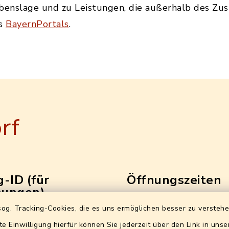
ebenslage und zu Leistungen, die außerhalb des Z
es
BayernPortals
.
rf
-ID (für
Öffnungszeiten
ungen)
Bürgeramt (Ewo+Bürgerbü
og. Tracking-Cookies, die es uns ermöglichen besser zu versteh
2-24127590-92
ohne Terminvereinbarun
te Einwilligung hierfür können Sie jederzeit über den Link in uns