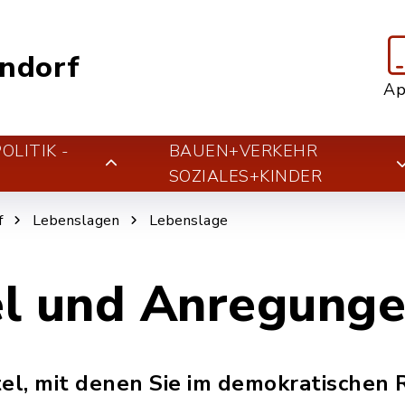
ndorf
A
LITIK -
BAUEN+VERKEHR
T
SOZIALES+KINDER
f
Lebenslagen
Lebenslage
el und Anregung
tel, mit denen Sie im demokratischen 