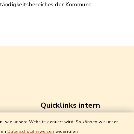
uständigkeitsbereiches der Kommune
Quicklinks intern
ro)
Alle Sachgebiete
en, wie unsere Website genutzt wird. So können wir unser
g:
eren
Datenschutzhinweisen
widerrufen.
Formulare / Onlinedienste