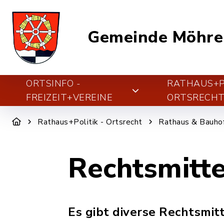
Gemeinde Möhre
ORTSINFO -
RATHAUS+PO
FREIZEIT+VEREINE
ORTSRECH
Rathaus+Politik - Ortsrecht
Rathaus & Bauho
Rechtsmitt
Es gibt diverse Rechtsmit