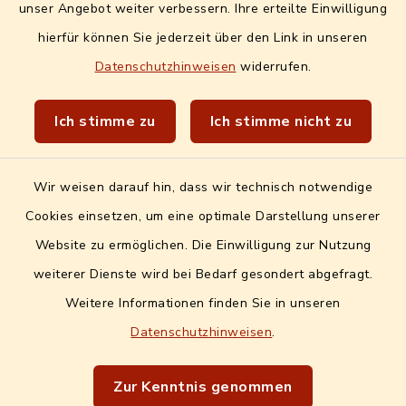
unser Angebot weiter verbessern. Ihre erteilte Einwilligung
Quicklinks extern
hierfür können Sie jederzeit über den Link in unseren
Datenschutzhinweisen
widerrufen.
Landratsamt Erlangen-Höchstadt
Wir sind Genussort!
Ich stimme zu
Ich stimme nicht zu
Wir weisen darauf hin, dass wir technisch notwendige
Cookies einsetzen, um eine optimale Darstellung unserer
Website zu ermöglichen. Die Einwilligung zur Nutzung
Kontakt
weiterer Dienste wird bei Bedarf gesondert abgefragt.
Weitere Informationen finden Sie in unseren
Barrierefreiheit
Datenschutzhinweisen
.
Datenschutz
Zur Kenntnis genommen
Impressum