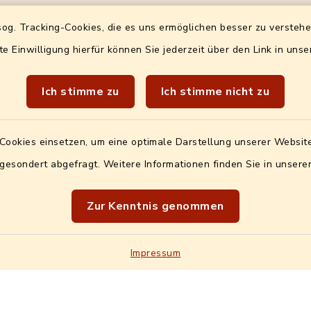
-ID (für
Öffnungszeiten
og. Tracking-Cookies, die es uns ermöglichen besser zu versteh
ungen)
te Einwilligung hierfür können Sie jederzeit über den Link in uns
Bürgeramt (Ewo+Bürgerbü
2-24127590-92
ohne Terminvereinbarun
Ich stimme zu
Ich stimme nicht zu
Do
8-12 + 14-17 h und
F
mit
Online-Terminverei
Bürgeramt: Mo bis Mi
Cookies einsetzen, um eine optimale Darstellung unserer Website
Standesamt: Mo, Di, Do
 gesondert abgefragt. Weitere Informationen finden Sie in unser
Alle übrigen Ämter
Zur Kenntnis genommen
nur nach
telefonischer
Vereinbarung
Impressum