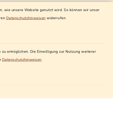
Quicklinks intern
en, wie unsere Website genutzt wird. So können wir unser
eren
Datenschutzhinweisen
widerrufen.
ro)
Alle Sachgebiete
g:
Formulare / Onlinedienste
r
8-12 h
Digitales Amtsblatt
nbarung
:
 zu ermöglichen. Die Einwilligung zur Nutzung weiterer
Info- und Mitteilungsblatt
Quicklinks extern
en
Datenschutzhinweisen
.
Landratsamt Erlangen-Höchstadt
Wir sind Genussort!