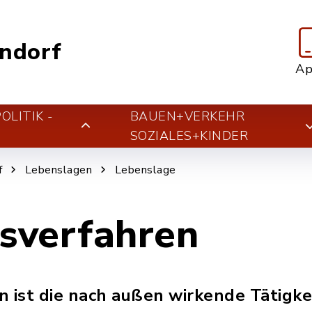
ndorf
A
LITIK -
BAUEN+VERKEHR
T
SOZIALES+KINDER
f
Lebenslagen
Lebenslage
sverfahren
ist die nach außen wirkende Tätigkei