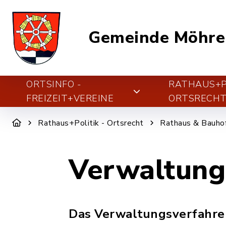
Gemeinde Möhre
ORTSINFO -
RATHAUS+PO
FREIZEIT+VEREINE
ORTSRECH
Rathaus+Politik - Ortsrecht
Rathaus & Bauho
Verwaltung
Das Verwaltungsverfahren 