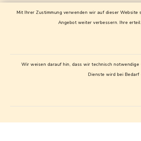
Gemeinde Möhrendorf
Leitweg
Mit Ihrer Zustimmung verwenden wir auf dieser Website s
XRechn
Angebot weiter verbessern. Ihre erteil
Hauptstraße 16
0957214
91096 Möhrendorf
09131/7551-0
09131 7551-20
Wir weisen darauf hin, dass wir technisch notwendige 
rathaus@moehrendorf.de
Dienste wird bei Bedarf
facebook
instagram