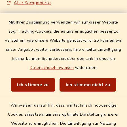
Alle Sachgebiete
Formulare / Onlinedienste
Mit Ihrer Zustimmung verwenden wir auf dieser Website
Digitales Amtsblatt
sog. Tracking-Cookies, die es uns ermöglichen besser zu
Info- und Mitteilungsblatt
verstehen, wie unsere Website genutzt wird. So können wir
unser Angebot weiter verbessern. Ihre erteilte Einwilligung
Quicklinks extern
hierfür können Sie jederzeit über den Link in unseren
Datenschutzhinweisen
widerrufen.
Landratsamt Erlangen-Höchstadt
Wir sind Genussort!
Ich stimme zu
Ich stimme nicht zu
Wir weisen darauf hin, dass wir technisch notwendige
Cookies einsetzen, um eine optimale Darstellung unserer
Website zu ermöglichen. Die Einwilligung zur Nutzung