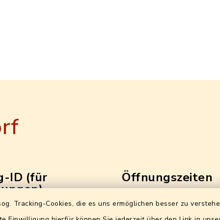
rf
-ID (für
Öffnungszeiten
ungen)
Bürgeramt (Ewo+Bürgerbü
og. Tracking-Cookies, die es uns ermöglichen besser zu versteh
2-24127590-92
ohne Terminvereinbarun
te Einwilligung hierfür können Sie jederzeit über den Link in uns