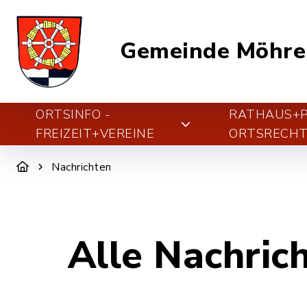
Gemeinde Möhre
ORTSINFO -
RATHAUS+PO
FREIZEIT+VEREINE
ORTSRECH
Nachrichten
Alle Nachric