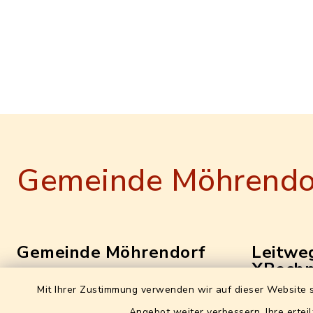
Gemeinde Möhrendo
Gemeinde Möhrendorf
Leitweg
XRechn
Hauptstraße 16
Mit Ihrer Zustimmung verwenden wir auf dieser Website s
0957214
91096 Möhrendorf
Angebot weiter verbessern. Ihre erteil