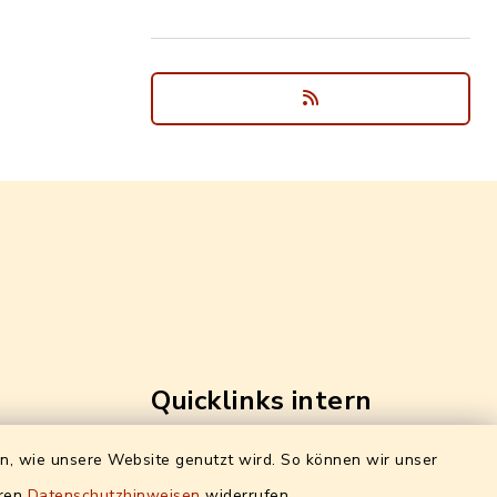
Quicklinks intern
ro)
Alle Sachgebiete
en, wie unsere Website genutzt wird. So können wir unser
g:
eren
Datenschutzhinweisen
widerrufen.