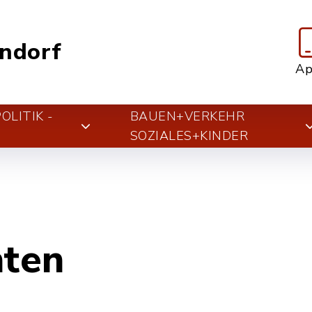
ndorf
A
LITIK -
BAUEN+VERKEHR
T
SOZIALES+KINDER
hten