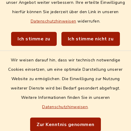
unser Angebot weiter verbessern. Ihre erteilte Einwilligung
Quicklinks extern
hierfür können Sie jederzeit über den Link in unseren
Datenschutzhinweisen
widerrufen.
Landratsamt Erlangen-Höchstadt
Wir sind Genussort!
Ich stimme zu
Ich stimme nicht zu
Wir weisen darauf hin, dass wir technisch notwendige
Cookies einsetzen, um eine optimale Darstellung unserer
Website zu ermöglichen. Die Einwilligung zur Nutzung
Kontakt
weiterer Dienste wird bei Bedarf gesondert abgefragt.
Weitere Informationen finden Sie in unseren
Barrierefreiheit
Datenschutzhinweisen
.
Datenschutz
Zur Kenntnis genommen
Impressum