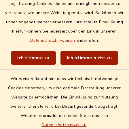
Digitales Amtsblatt
sog. Tracking-Cookies, die es uns ermöglichen besser zu
Info- und Mitteilungsblatt
verstehen, wie unsere Website genutzt wird. So können wir
unser Angebot weiter verbessern. Ihre erteilte Einwilligung
Quicklinks extern
hierfür können Sie jederzeit über den Link in unseren
Datenschutzhinweisen
widerrufen.
Landratsamt Erlangen-Höchstadt
Wir sind Genussort!
Ich stimme zu
Ich stimme nicht zu
Wir weisen darauf hin, dass wir technisch notwendige
Cookies einsetzen, um eine optimale Darstellung unserer
Website zu ermöglichen. Die Einwilligung zur Nutzung
Kontakt
weiterer Dienste wird bei Bedarf gesondert abgefragt.
Weitere Informationen finden Sie in unseren
Barrierefreiheit
Datenschutzhinweisen
.