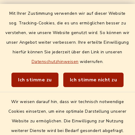
Formulare / Onlinedienste
Mit Ihrer Zustimmung verwenden wir auf dieser Website
Digitales Amtsblatt
sog. Tracking-Cookies, die es uns ermöglichen besser zu
Info- und Mitteilungsblatt
verstehen, wie unsere Website genutzt wird. So können wir
unser Angebot weiter verbessern. Ihre erteilte Einwilligung
Quicklinks extern
hierfür können Sie jederzeit über den Link in unseren
Datenschutzhinweisen
widerrufen.
Landratsamt Erlangen-Höchstadt
Wir sind Genussort!
Ich stimme zu
Ich stimme nicht zu
Wir weisen darauf hin, dass wir technisch notwendige
Cookies einsetzen, um eine optimale Darstellung unserer
Website zu ermöglichen. Die Einwilligung zur Nutzung
Kontakt
weiterer Dienste wird bei Bedarf gesondert abgefragt.