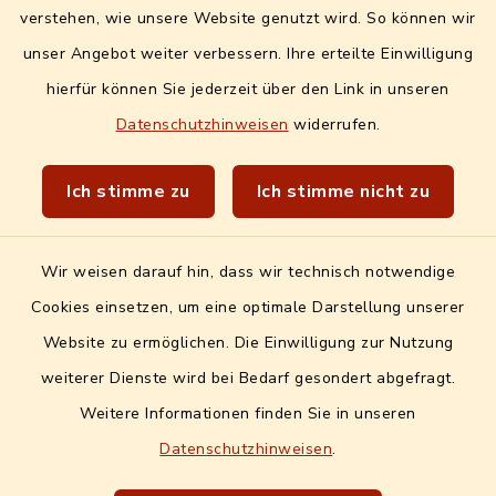
Info- und Mitteilungsblatt
verstehen, wie unsere Website genutzt wird. So können wir
unser Angebot weiter verbessern. Ihre erteilte Einwilligung
Quicklinks extern
hierfür können Sie jederzeit über den Link in unseren
Datenschutzhinweisen
widerrufen.
Landratsamt Erlangen-Höchstadt
Wir sind Genussort!
Ich stimme zu
Ich stimme nicht zu
Wir weisen darauf hin, dass wir technisch notwendige
Cookies einsetzen, um eine optimale Darstellung unserer
Website zu ermöglichen. Die Einwilligung zur Nutzung
Kontakt
weiterer Dienste wird bei Bedarf gesondert abgefragt.
Weitere Informationen finden Sie in unseren
Barrierefreiheit
Datenschutzhinweisen
.
Datenschutz