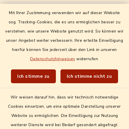
Formulare / Onlinedienste
Mit Ihrer Zustimmung verwenden wir auf dieser Website
Digitales Amtsblatt
sog. Tracking-Cookies, die es uns ermöglichen besser zu
Info- und Mitteilungsblatt
verstehen, wie unsere Website genutzt wird. So können wir
unser Angebot weiter verbessern. Ihre erteilte Einwilligung
Quicklinks extern
hierfür können Sie jederzeit über den Link in unseren
Datenschutzhinweisen
widerrufen.
Landratsamt Erlangen-Höchstadt
Wir sind Genussort!
Ich stimme zu
Ich stimme nicht zu
Wir weisen darauf hin, dass wir technisch notwendige
Cookies einsetzen, um eine optimale Darstellung unserer
Website zu ermöglichen. Die Einwilligung zur Nutzung
Kontakt
weiterer Dienste wird bei Bedarf gesondert abgefragt.