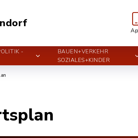
ndorf
A
LITIK -
BAUEN+VERKEHR
T
SOZIALES+KINDER
lan
rtsplan