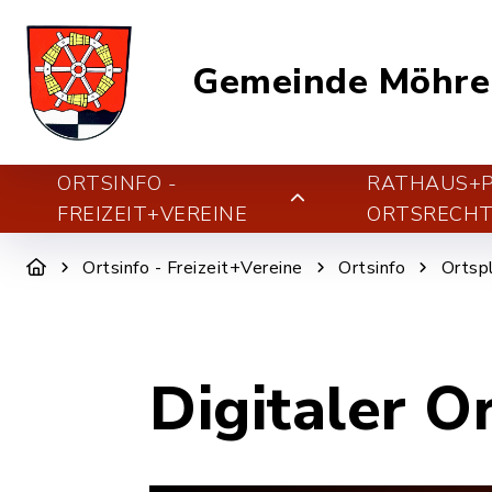
Gemeinde Möhre
ORTSINFO -
RATHAUS+PO
FREIZEIT+VEREINE
ORTSRECH
Ortsinfo - Freizeit+Vereine
Ortsinfo
Ortsp
Digitaler O