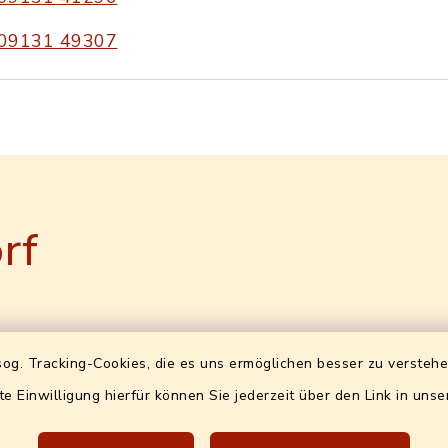
09131 49307
rf
-ID (für
Öffnungszeiten
og. Tracking-Cookies, die es uns ermöglichen besser zu versteh
ungen)
te Einwilligung hierfür können Sie jederzeit über den Link in uns
Bürgeramt (Ewo+Bürgerbü
2-24127590-92
ohne Terminvereinbarun