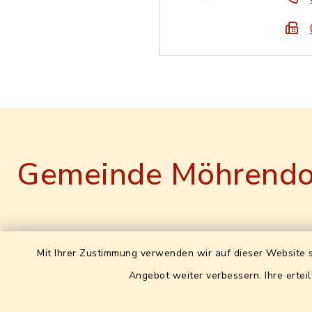
Gemeinde Möhrendo
Gemeinde Möhrendorf
Leitweg
Mit Ihrer Zustimmung verwenden wir auf dieser Website s
XRechn
Angebot weiter verbessern. Ihre erteil
Hauptstraße 16
0957214
91096 Möhrendorf