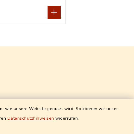
Quicklinks intern
en, wie unsere Website genutzt wird. So können wir unser
eren
Datenschutzhinweisen
widerrufen.
ro)
Alle Sachgebiete
g:
Formulare / Onlinedienste